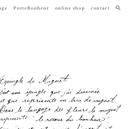
age
PorteBonheur
online shop
contact