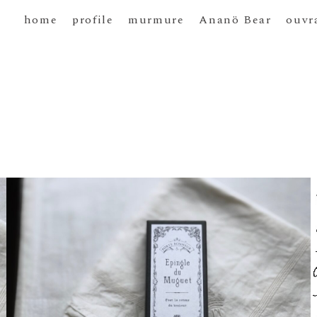
home
profile
murmure
Ananö Bear
ouvr