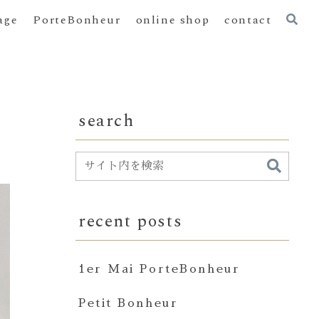
age
PorteBonheur
online shop
contact
search
recent posts
1er Mai PorteBonheur
Petit Bonheur