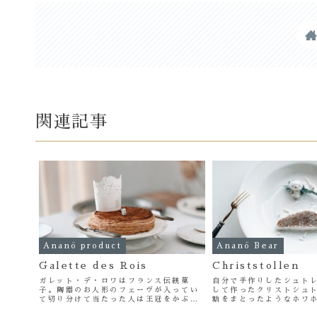
関連記事
Ananö product
Ananö Bear
Galette des Rois
Christstollen
ガレット・デ・ロワはフランス伝統菓
自分で手作りしたシュト
子。陶器のお人形のフェーヴが入ってい
して作ったクリストシュト
て切り分けて当たった人は王冠をかぶっ
糖をまとったようなホワ
て一年が幸せになるといわれています✨
りにかわいくて…2024