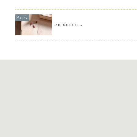
このお菓子もフェーヴも大好きで、20年
へのご褒美にしました♡
近く前、まだ日本ではなかなか手に入ら
ないガレット・デ・ロワ...
en douce…