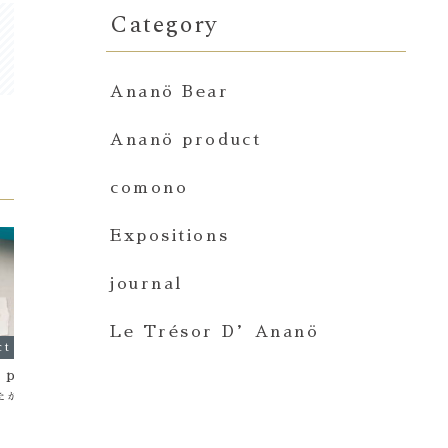
Category
Ananö Bear
Ananö product
comono
Expositions
journal
Le Trésor D’Ananö
ct
journal
Ananö 
 petit…
3.11
L’épi
たかい。。。
昨日は14:46に黙祷をして、また改めて
エピファニ
今に感謝した。 なんてことない日常がい
って、キリ
かに大事だったかを痛感させられたあの
に現われた
頃…ニュースで被災の状況を知るたび
のボンバー