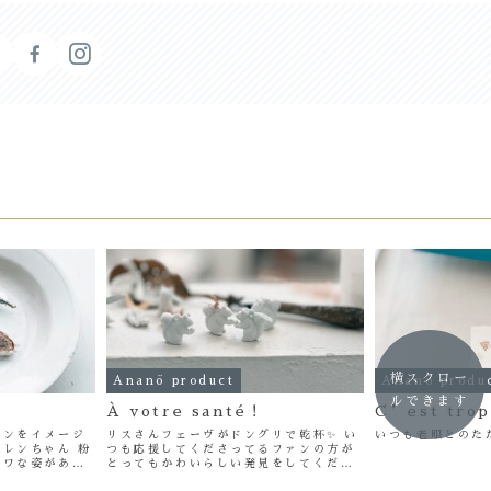
横スクロー
Ananö product
Ananö produ
ルできます
À votre santé！
C’est trop
レンをイメージ
リスさんフェーヴがドングリで乾杯✨ い
いつも老眼とのた
レンちゃん 粉
つも応援してくださってるファンの方が
ホワな姿があま
とってもかわいらしい発見をしてくださ
年がんばった自分
ったので撮ってみました♡ ホントに乾杯