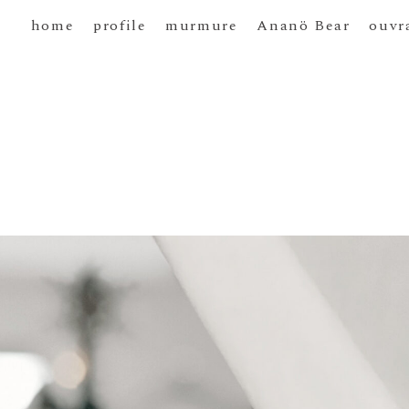
home
profile
murmure
Ananö Bear
ouvr