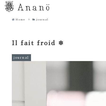
Home
journal
Il fait froid ❄︎
journal