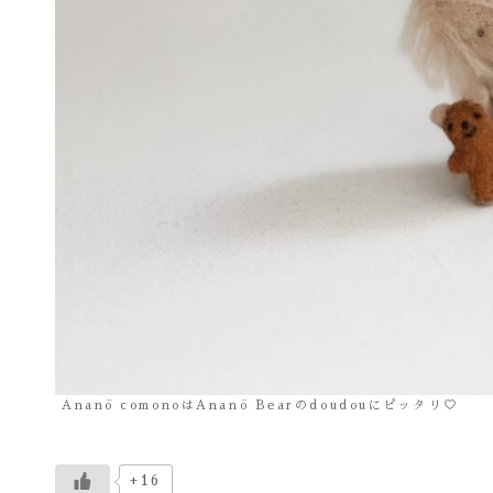
Ananö comonoはAnanö Bearのdoudouにピッタリ♡
+16