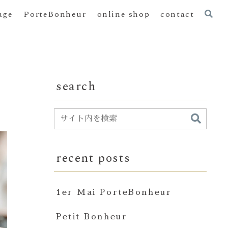
age
PorteBonheur
online shop
contact
search
recent posts
1er Mai PorteBonheur
Petit Bonheur