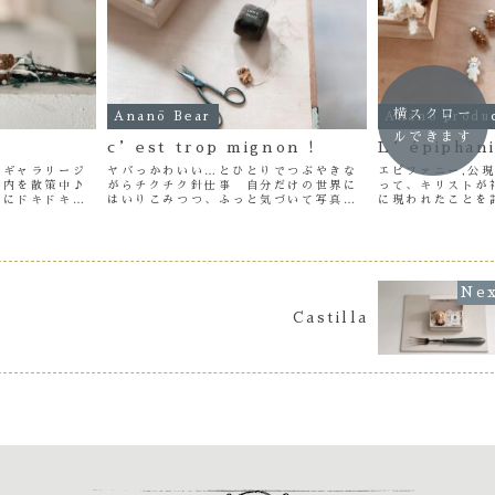
横スクロー
Ananö Bear
Ananö produ
ルできます
c’est trop mignon !
L’épiphan
のギャラリージ
ヤバっかわいい…とひとりでつぶやきな
エピファニー,公
ー内を散策中♪
がらチクチク針仕事 自分だけの世界に
って、キリストが
んにドキドキし
はいりこみつつ、ふっと気づいて写真を
に現われたことを
た。。。♡ い
撮る 好きな瞬間をキリトル作業もやめ
のボンバーヘッドも
、ご応募たくさ
られない♡
リーにAnanö 
つ、Ananö
しんでます あと
楽しみ♡
Castilla