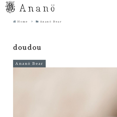
Home
Ananö Bear
doudou
Ananö Bear