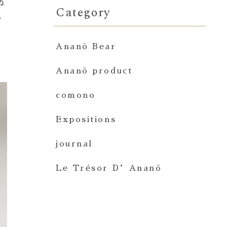
ぬ
Category
ぁ
Ananö Bear
Ananö product
comono
Expositions
journal
Le Trésor D’Ananö