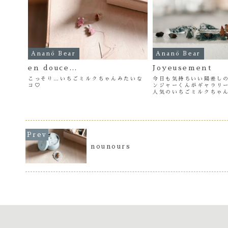
Ananö Bear
Ananö Bear
en douce…
Joyeusement
こっそり…いちごミルクちゃんみたいな
今日も気持ちいい陽差し
コ♡
ンジャーくんがギャラリ
人気のいちごミルクちゃ
てるおちゃめなコなのでし
つも本心ドキドキですが
ん届いていてジーンとしつ
うさぎの人気を改め...
nounours