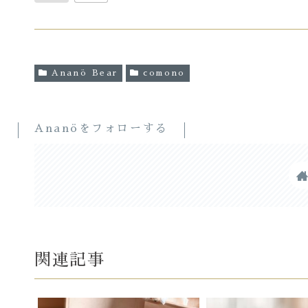
Ananö Bear
comono
Ananöをフォローする
関連記事