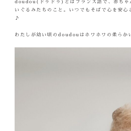
doudou(ドゥドゥ)とはフランス語で、赤
いぐるみたちのこと。いつでもそばで心を安心さ
♪
わたしが幼い頃のdoudouはホワホワの柔ら