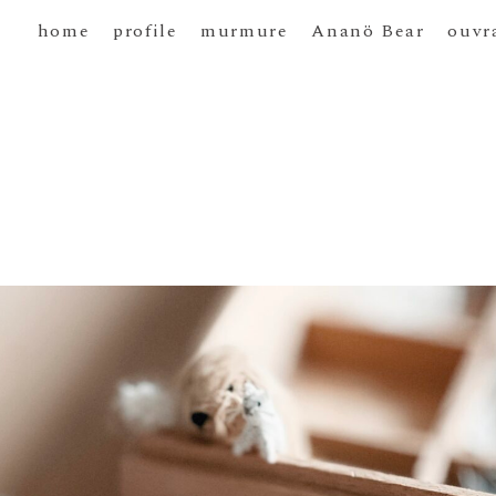
home
profile
murmure
Ananö Bear
ouvr